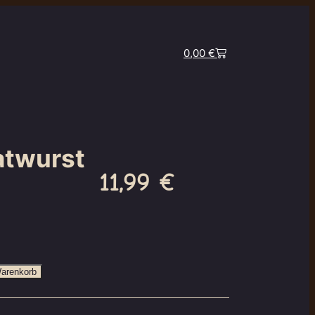
0,00
€
atwurst
11,99
€
Warenkorb